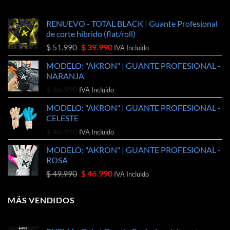
RENUEVO - TOTAL BLACK | Guante Profesional
de corte híbrido (flat/roll)
El
El
$
51.990
$
39.990
IVA Incluido
precio
precio
MODELO: "AKRON" | GUANTE PROFESIONAL -
original
actual
NARANJA
era:
es:
$
46.990
$ 51.990.
$ 39.990.
IVA Incluido
MODELO: "AKRON" | GUANTE PROFESIONAL -
CELESTE
$
46.990
IVA Incluido
MODELO: "AKRON" | GUANTE PROFESIONAL -
ROSA
El
El
$
49.990
$
46.990
IVA Incluido
precio
precio
original
actual
MÁS VENDIDOS
era:
es:
$ 49.990.
$ 46.990.