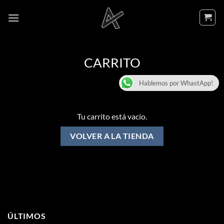
Saltar
al
contenido
CARRITO
Hablemos por WhastApp!
Tu carrito está vacío.
VOLVER A LA TIENDA
ÚLTIMOS