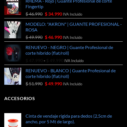
RHEMA - Rojo | Guante Profesional de corte
Fingertip
El
El
$
46.990
$
34.990
IVA Incluido
precio
precio
MODELO: "AKRON" | GUANTE PROFESIONAL -
original
actual
ROSA
era:
es:
El
El
$
49.990
$
46.990
$ 46.990.
$ 34.990.
IVA Incluido
precio
precio
RENUEVO - NEGRO | Guante Profesional de
original
actual
corte híbrido (flat/roll)
era:
es:
Rango
$
47.990
-
$
49.990
$ 49.990.
$ 46.990.
IVA Incluido
de
RENUEVO - BLANCO | Guante Profesional de
precios:
corte híbrido (flat/roll)
desde
El
El
$
51.990
$
49.990
$ 47.990
IVA Incluido
precio
precio
hasta
original
actual
$ 49.990
ACCESORIOS
era:
es:
$ 51.990.
$ 49.990.
Cinta de vendaje rígida para dedos (2,5cm de
ancho, por 5 Mt de largo).