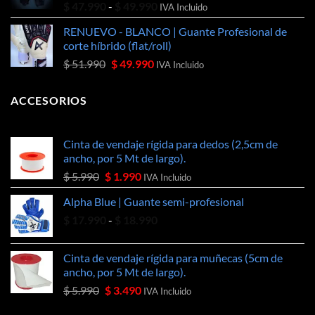
Rango
$
47.990
-
$
49.990
$ 49.990.
$ 46.990.
IVA Incluido
de
RENUEVO - BLANCO | Guante Profesional de
precios:
corte híbrido (flat/roll)
desde
El
El
$
51.990
$
49.990
$ 47.990
IVA Incluido
precio
precio
hasta
original
actual
$ 49.990
ACCESORIOS
era:
es:
$ 51.990.
$ 49.990.
Cinta de vendaje rígida para dedos (2,5cm de
ancho, por 5 Mt de largo).
El
El
$
5.990
$
1.990
IVA Incluido
precio
precio
Alpha Blue | Guante semi-profesional
original
actual
Rango
$
17.990
era:
-
$
18.990
es:
de
$ 5.990.
$ 1.990.
precios:
Cinta de vendaje rígida para muñecas (5cm de
desde
ancho, por 5 Mt de largo).
$ 17.990
El
El
$
5.990
$
3.490
IVA Incluido
hasta
precio
precio
$ 18.990