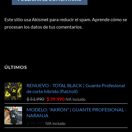
Este sitio usa Akismet para reducir el spam.
Aprende cómo se
procesan los datos de tus comentarios.
ÚLTIMOS
RENUEVO - TOTAL BLACK | Guante Profesional
de corte híbrido (flat/roll)
El
El
$
51.990
$
39.990
IVA Incluido
precio
precio
MODELO: "AKRON" | GUANTE PROFESIONAL -
original
actual
NARANJA
era:
es:
$
46.990
$ 51.990.
$ 39.990.
IVA Incluido