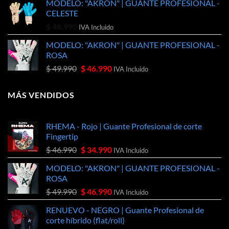
MODELO: "AKRON" | GUANTE PROFESIONAL -
CELESTE
$
46.990
IVA Incluido
MODELO: "AKRON" | GUANTE PROFESIONAL -
ROSA
El
El
$
49.990
$
46.990
IVA Incluido
precio
precio
original
actual
MÁS VENDIDOS
era:
es:
$ 49.990.
$ 46.990.
RHEMA - Rojo | Guante Profesional de corte
Fingertip
El
El
$
46.990
$
34.990
IVA Incluido
precio
precio
MODELO: "AKRON" | GUANTE PROFESIONAL -
original
actual
ROSA
era:
es:
El
El
$
49.990
$
46.990
$ 46.990.
$ 34.990.
IVA Incluido
precio
precio
RENUEVO - NEGRO | Guante Profesional de
original
actual
corte híbrido (flat/roll)
era:
es: