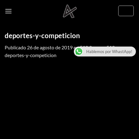
Saltar
al
contenido
deportes-y-competicion
Publicado
26 de agosto de 2019
en
512 &veces; 512
en
Hablemos por WhastApp!
deportes-y-competicion