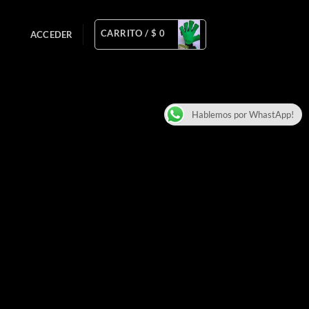
CARRITO /
$
0
ACCEDER
Hablemos por WhastApp!