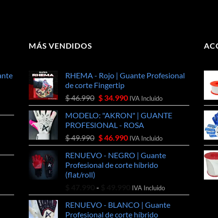
MÁS VENDIDOS
AC
ante
RHEMA - Rojo | Guante Profesional
de corte Fingertip
El
El
$
46.990
$
34.990
IVA Incluido
precio
precio
MODELO: "AKRON" | GUANTE
original
actual
PROFESIONAL - ROSA
era:
es:
El
El
$
49.990
$
46.990
$ 46.990.
$ 34.990.
IVA Incluido
precio
precio
RENUEVO - NEGRO | Guante
original
actual
Profesional de corte híbrido
era:
es:
(flat/roll)
$ 49.990.
$ 46.990.
Rango
$
47.990
-
$
49.990
IVA Incluido
de
RENUEVO - BLANCO | Guante
precios:
Profesional de corte híbrido
desde