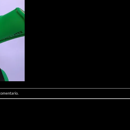
 comentario
.