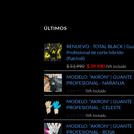
ÚLTIMOS
RENUEVO - TOTAL BLACK | Gu
Profesional de corte híbrido
(flat/roll)
El
El
$
51.990
$
39.990
IVA Incluido
precio
precio
MODELO: "AKRON" | GUANTE
original
actual
PROFESIONAL - NARANJA
era:
es:
$
46.990
$ 51.990.
$ 39.990.
IVA Incluido
MODELO: "AKRON" | GUANTE
PROFESIONAL - CELESTE
$
46.990
IVA Incluido
MODELO: "AKRON" | GUANTE
PROFESIONAL - ROSA