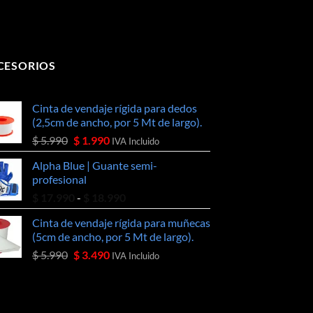
CESORIOS
Cinta de vendaje rígida para dedos
(2,5cm de ancho, por 5 Mt de largo).
El
El
$
5.990
$
1.990
IVA Incluido
precio
precio
Alpha Blue | Guante semi-
original
actual
profesional
era:
es:
Rango
$
17.990
-
$
18.990
$ 5.990.
$ 1.990.
de
Cinta de vendaje rígida para muñecas
precios:
(5cm de ancho, por 5 Mt de largo).
desde
El
El
$
5.990
$
3.490
$ 17.990
IVA Incluido
precio
precio
hasta
original
actual
$ 18.990
era:
es:
$ 5.990.
$ 3.490.