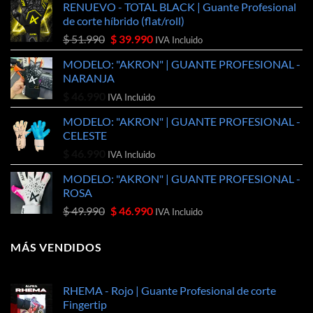
RENUEVO - TOTAL BLACK | Guante Profesional
de corte híbrido (flat/roll)
El
El
$
51.990
$
39.990
IVA Incluido
precio
precio
MODELO: "AKRON" | GUANTE PROFESIONAL -
original
actual
NARANJA
era:
es:
$
46.990
$ 51.990.
$ 39.990.
IVA Incluido
MODELO: "AKRON" | GUANTE PROFESIONAL -
CELESTE
$
46.990
IVA Incluido
MODELO: "AKRON" | GUANTE PROFESIONAL -
ROSA
El
El
$
49.990
$
46.990
IVA Incluido
precio
precio
original
actual
MÁS VENDIDOS
era:
es:
$ 49.990.
$ 46.990.
RHEMA - Rojo | Guante Profesional de corte
Fingertip