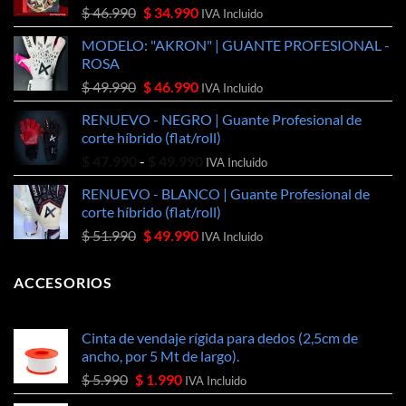
El
El
$
46.990
$
34.990
IVA Incluido
precio
precio
MODELO: "AKRON" | GUANTE PROFESIONAL -
original
actual
ROSA
era:
es:
El
El
$
49.990
$
46.990
$ 46.990.
$ 34.990.
IVA Incluido
precio
precio
RENUEVO - NEGRO | Guante Profesional de
original
actual
corte híbrido (flat/roll)
era:
es:
Rango
$
47.990
-
$
49.990
$ 49.990.
$ 46.990.
IVA Incluido
de
RENUEVO - BLANCO | Guante Profesional de
precios:
corte híbrido (flat/roll)
desde
El
El
$
51.990
$
49.990
$ 47.990
IVA Incluido
precio
precio
hasta
original
actual
$ 49.990
ACCESORIOS
era:
es:
$ 51.990.
$ 49.990.
Cinta de vendaje rígida para dedos (2,5cm de
ancho, por 5 Mt de largo).
El
El
$
5.990
$
1.990
IVA Incluido
precio
precio