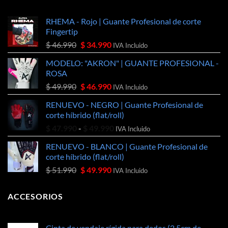
$ 49.990.
$ 46.990.
RHEMA - Rojo | Guante Profesional de corte
Fingertip
El
El
$
46.990
$
34.990
IVA Incluido
precio
precio
MODELO: "AKRON" | GUANTE PROFESIONAL -
original
actual
ROSA
era:
es:
El
El
$
49.990
$
46.990
$ 46.990.
$ 34.990.
IVA Incluido
precio
precio
RENUEVO - NEGRO | Guante Profesional de
original
actual
corte híbrido (flat/roll)
era:
es:
Rango
$
47.990
-
$
49.990
$ 49.990.
$ 46.990.
IVA Incluido
de
RENUEVO - BLANCO | Guante Profesional de
precios:
corte híbrido (flat/roll)
desde
El
El
$
51.990
$
49.990
$ 47.990
IVA Incluido
precio
precio
hasta
original
actual
$ 49.990
ACCESORIOS
era:
es:
$ 51.990.
$ 49.990.
Cinta de vendaje rígida para dedos (2,5cm de