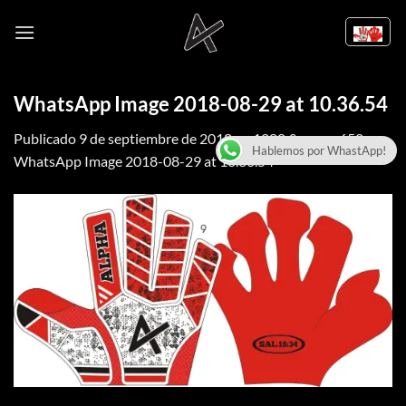
Saltar
al
contenido
WhatsApp Image 2018-08-29 at 10.36.54
Publicado
9 de septiembre de 2018
en
1280 &veces; 652
en
Hablemos por WhastApp!
WhatsApp Image 2018-08-29 at 10.36.54