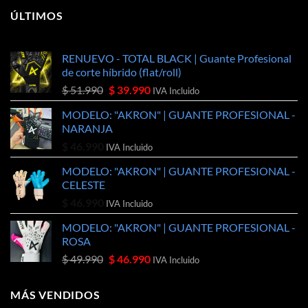
ÚLTIMOS
RENUEVO - TOTAL BLACK | Guante Profesional
de corte híbrido (flat/roll)
El
El
$
51.990
$
39.990
IVA Incluido
precio
precio
MODELO: "AKRON" | GUANTE PROFESIONAL -
original
actual
NARANJA
era:
es:
$
46.990
$ 51.990.
$ 39.990.
IVA Incluido
MODELO: "AKRON" | GUANTE PROFESIONAL -
CELESTE
$
46.990
IVA Incluido
MODELO: "AKRON" | GUANTE PROFESIONAL -
ROSA
El
El
$
49.990
$
46.990
IVA Incluido
precio
precio
original
actual
MÁS VENDIDOS
era:
es: